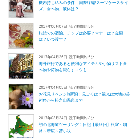
機内持ち込みの条件、国際線編!スーツケースサイ
ズ、食べ物、液体は？
2017年06月07日
読了時間約 5分
旅館での宿泊、チップは必要？マナーは？金額
は？いつ渡す？
2017年04月26日
読了時間約 5分
海外旅行であると便利なアイテムや小物リスト食
べ物や荷物を減らすコツも
2017年04月05日
読了時間約 8分
お花見リベンジin新潟！見ごろは？観光は大地の芸
術祭から松之山温泉まで
2017年03月24日
読了時間約 8分
初の北海道ツーリング！日記【最終回】根室～釧
路～帯広～苫小牧