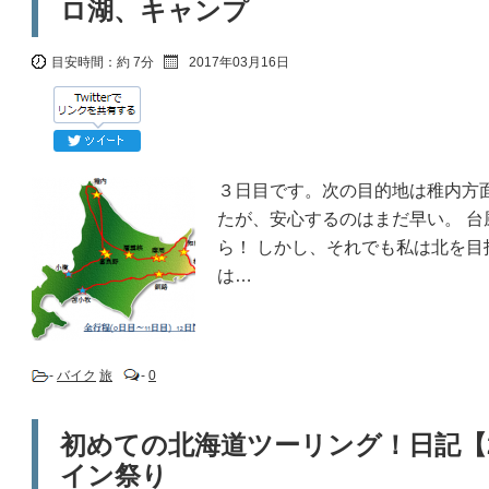
ロ湖、キャンプ
目安時間：
約 7分
2017年03月16日
３日目です。次の目的地は稚内方
たが、安心するのはまだ早い。 台
ら！ しかし、それでも私は北を
は…
-
バイク
旅
-
0
初めての北海道ツーリング！日記【
イン祭り