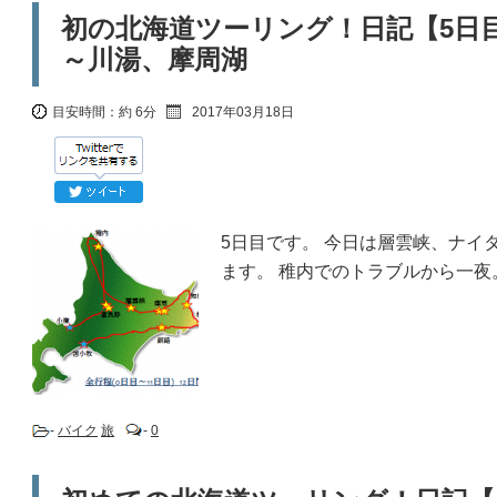
初の北海道ツーリング！日記【5日
～川湯、摩周湖
目安時間：
約 6分
2017年03月18日
5日目です。 今日は層雲峡、ナイ
ます。 稚内でのトラブルから一
-
バイク
旅
-
0