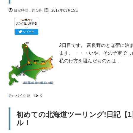
目安時間：
約 5分
2017年03月15日
2日目です。 富良野のとほ宿に泊
ます。 ・・・いや、その予定でし
私の行方を阻んだものとは…
-
バイク
旅
-
0
初めての北海道ツーリング!日記【
ル！