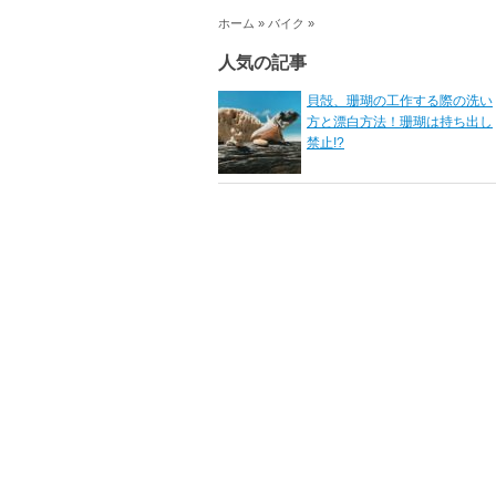
ホーム
»
バイク
»
人気の記事
貝殻、珊瑚の工作する際の洗い
方と漂白方法！珊瑚は持ち出し
禁止!?