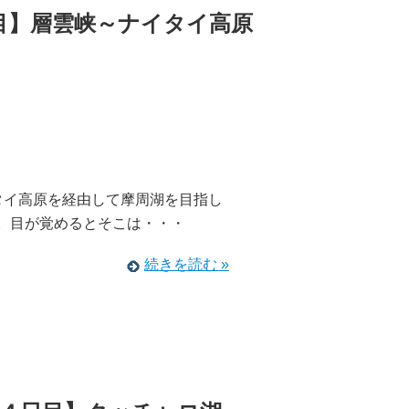
目】層雲峡～ナイタイ高原
タイ高原を経由して摩周湖を目指し
夜。目が覚めるとそこは・・・
続きを読む »