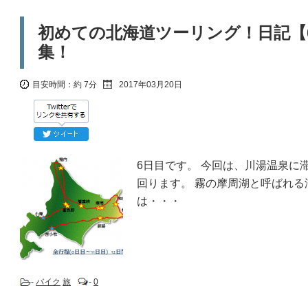
初めての北海道ツーリング！日記【
集！
目安時間：
約 7分
2017年03月20日
6日目です。 今回は、川湯温泉に
回ります。 霧の摩周湖と呼ばれ
は・・・
-
バイク
旅
-
0