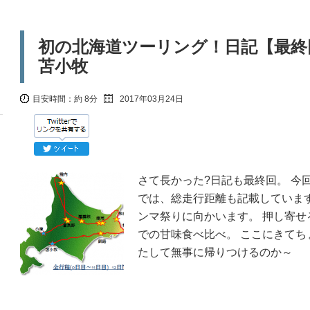
初の北海道ツーリング！日記【最終
苫小牧
目安時間：
約 8分
2017年03月24日
さて長かった?日記も最終回。 今
では、総走行距離も記載していま
ンマ祭りに向かいます。 押し寄
での甘味食べ比べ。 ここにきて
たして無事に帰りつけるのか～