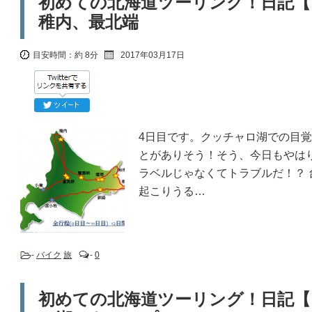
初めての北海道ツーリング！日記【
稚内、最北端
目安時間：
約 8分
2017年03月17日
4日目です。クッチャロ湖での目覚
とがありそう！そう、今日もやは
ラベルじゃなくてトラブルだ！？
起こりうる…
-
バイク
旅
-
0
初めての北海道ツーリング！日記【