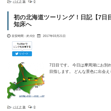
-
バイク
旅
-
0
初の北海道ツーリング！日記【7日
知床へ
目安時間：
約 6分
2017年03月21日
7日目です。 今日は摩周湖にお別
目指します。 どんな景色に出会え
-
バイク
旅
-
0