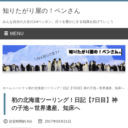
知りたがり屋の！ペンさん
みんな自分の人生の1stペンギン。日々を豊かにする知識を拡げていこう
MENU
ホーム
»
バイク
» 初の北海道ツーリング！日記【7日目】神の子池～世界遺産、知床へ
初の北海道ツーリング！日記【7日目】神
の子池～世界遺産、知床へ
目安時間
約 6分
2017年03月21日