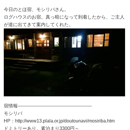
今日のとほ宿、モシリバさん。
ログハウスのお宿。真っ暗になって到着したから、ご主人
が道に出てきて案内してくれた。
宿情報---------------------------------------------------
モシリバ
HP：http://www13.plala.or.jp/doutounavi/mosiriba.htm
ドミトリーあり。素泊まり3300円～